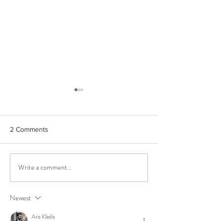
2 Comments
Welcome, Weekend Vibes
Write a comment...
Riding in Style a
Comfort!
Newest
Aris Kladis